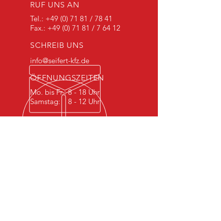
RUF UNS AN
Tel.:
+49 (0) 71 81
/ 78 41
Fax.:
+49 (0) 71 81
/ 7 64 12
SCHREIB UNS
info@seifert-kfz.de
ÖFFNUNGSZEITEN
Mo. bis Fr.: 8 - 18 Uhr
Samstag: 8 - 12 Uhr
ÜBER 40 JAHRE ERFAHRUNG
Seit 1979 sind wir dein
Ansprechpartner wenn es um
dein Auto geht.
KOMPETENT
SCHNELL
ZUVERLÄSSIG