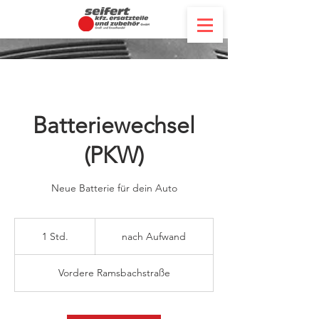
Batteriewechsel
(PKW)
Neue Batterie für dein Auto
nach
Aufwand
1 Std.
1
nach Aufwand
S
t
Vordere Ramsbachstraße
d